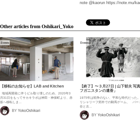
note @kaorun
https://note.mu/ka
Other articles from Oshikari_Yoko
Events
Events
【移転のお知らせ】LAB and Kitchen
【終了】〜３月27日 | 山下郁夫 写
フガニスタンの遺香」
地域再開発に伴うビル取り壊しのため、2020年3
月31日をもってサカキラボは神田・神保町より、赤
1975年は戦争のない、平和な時代だった
坂へ移転しま...
リシャリーフ郊外での騎馬ゲーム、 バー
谷と古...
BY
YokoOshikari
BY
YokoOshikari