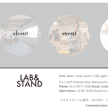
about
event
home
|
about
|
event
|
access
|
LAB. paper
|
3-1-1-B1F Kokusai bldg. Marunouch
Phone:
81-3-5577-3390
Email:
cont
Open Hours:
11:00-18:00 closed on 
ラボ＆スタンドは東京・丸の内の「
Communication I